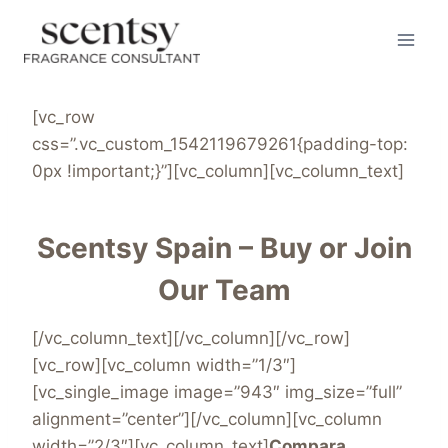
Skip
to
content
[vc_row
css=”.vc_custom_1542119679261{padding-top:
0px !important;}”][vc_column][vc_column_text]
Scentsy Spain – Buy or Join
Our Team
[/vc_column_text][/vc_column][/vc_row]
[vc_row][vc_column width=”1/3″]
[vc_single_image image=”943″ img_size=”full”
alignment=”center”][/vc_column][vc_column
width=”2/3″][vc_column_text]
Compara