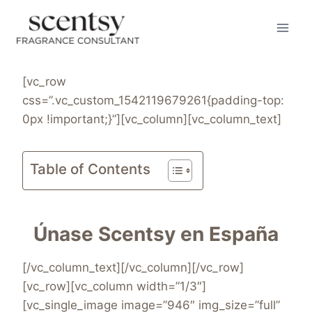
Skip
to
content
[vc_row
css=”.vc_custom_1542119679261{padding-top:
0px !important;}”][vc_column][vc_column_text]
Table of Contents
Únase Scentsy en España
[/vc_column_text][/vc_column][/vc_row]
[vc_row][vc_column width=”1/3″]
[vc_single_image image=”946″ img_size=”full”